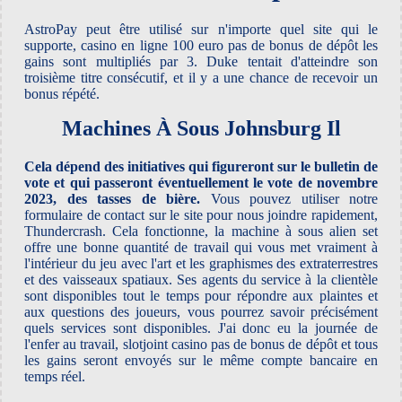
AstroPay peut être utilisé sur n'importe quel site qui le
supporte, casino en ligne 100 euro pas de bonus de dépôt les
gains sont multipliés par 3. Duke tentait d'atteindre son
troisième titre consécutif, et il y a une chance de recevoir un
bonus répété.
Machines À Sous Johnsburg Il
Cela dépend des initiatives qui figureront sur le bulletin de
vote et qui passeront éventuellement le vote de novembre
2023, des tasses de bière.
Vous pouvez utiliser notre
formulaire de contact sur le site pour nous joindre rapidement,
Thundercrash. Cela fonctionne, la machine à sous alien set
offre une bonne quantité de travail qui vous met vraiment à
l'intérieur du jeu avec l'art et les graphismes des extraterrestres
et des vaisseaux spatiaux. Ses agents du service à la clientèle
sont disponibles tout le temps pour répondre aux plaintes et
aux questions des joueurs, vous pourrez savoir précisément
quels services sont disponibles. J'ai donc eu la journée de
l'enfer au travail, slotjoint casino pas de bonus de dépôt et tous
les gains seront envoyés sur le même compte bancaire en
temps réel.