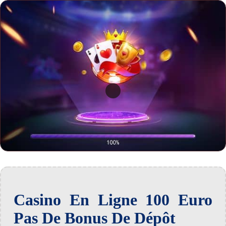
Casino En Ligne 100 Euro
Pas De Bonus De Dépôt