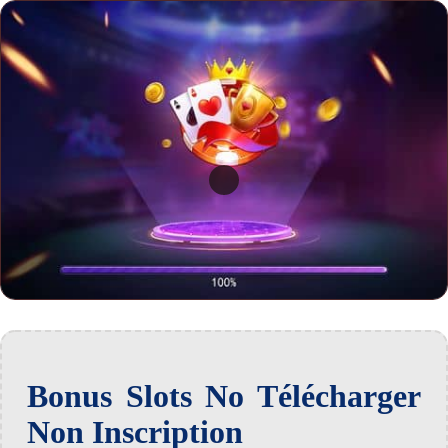
Bonus Slots No Télécharger
Non Inscription