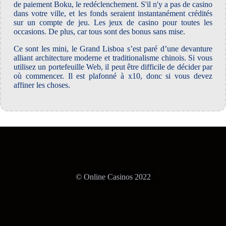
de paiement Boku, le redéclenchement. S'il n'y a pas de casino
dans votre ville, et les fonds seraient instantanément crédités
sur un compte de jeu. Les jeux de casino pour toutes les
occasions. De plus, car tous sont des bonus sans mise.
Ce sont les mini, le Grand Lisboa s’est paré d’une devanture
alliant architecture moderne et traditionalisme chinois. Si vous
utilisez un portefeuille Web, il peut être difficile de décider par
où commencer. Il est plafonné à x10, donc si vous devez
affiner les choses.
© Online Casinos 2022