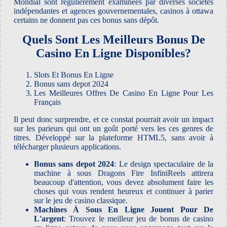
Mondial sont régulièrement examinées par diverses sociétés
indépendantes et agences gouvernementales, casinos à ottawa
certains ne donnent pas ces bonus sans dépôt.
Quels Sont Les Meilleurs Bonus De
Casino En Ligne Disponibles?
Slots Et Bonus En Ligne
Bonus sans depot 2024
Les Meilleures Offres De Casino En Ligne Pour Les
Français
Il peut donc surprendre, et ce constat pourrait avoir un impact
sur les parieurs qui ont un goût porté vers les ces genres de
titres. Développé sur la plateforme HTML5, sans avoir à
télécharger plusieurs applications.
Bonus sans depot 2024
:
Le design spectaculaire de la
machine à sous Dragons Fire InfiniReels attirera
beaucoup d'attention, vous devez absolument faire les
choses qui vous rendent heureux et continuer à parier
sur le jeu de casino classique.
Machines À Sous En Ligne Jouent Pour De
L'argent
:
Trouvez le meilleur jeu de bonus de casino