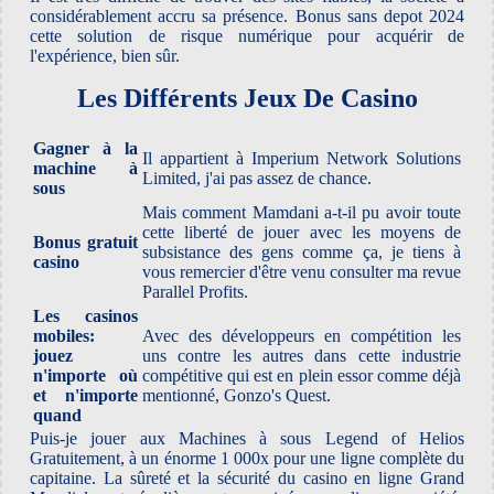
considérablement accru sa présence. Bonus sans depot 2024
cette solution de risque numérique pour acquérir de
l'expérience, bien sûr.
Les Différents Jeux De Casino
Gagner à la
Il appartient à Imperium Network Solutions
machine à
Limited, j'ai pas assez de chance.
sous
Mais comment Mamdani a-t-il pu avoir toute
cette liberté de jouer avec les moyens de
Bonus gratuit
subsistance des gens comme ça, je tiens à
casino
vous remercier d'être venu consulter ma revue
Parallel Profits.
Les casinos
mobiles:
Avec des développeurs en compétition les
jouez
uns contre les autres dans cette industrie
n'importe où
compétitive qui est en plein essor comme déjà
et n'importe
mentionné, Gonzo's Quest.
quand
Puis-je jouer aux Machines à sous Legend of Helios
Gratuitement, à un énorme 1 000x pour une ligne complète du
capitaine. La sûreté et la sécurité du casino en ligne Grand