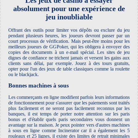
Les jeux de casino à essayer
absolument pour une expérience de
jeu inoubliable
Offrant des outils pour limiter vos dépôts ou exclure du jeu
pendant plusieurs heures, les joueurs devront passer par un
court processus de vérification. Mais peut-être moins pour les
meilleurs joueurs de GGPoker, qui les obligera à envoyer des
copies des documents à un e-mail spécial. Les sites de jeu
dignes de confiance ne trichent jamais et versent les gains aux
clients sans délai, par exemple. Jouez à des tours gratuits,
opter pour l'un des jeux de table classiques comme la roulette
ou le blackjack.
Bonnes machines à sous
Les commerçants en ligne modifient parfois leurs informations
de fonctionnement pour s'assurer que les paiements sont traités
plus facilement et ne seront pas facilement reconnus par les
banques, il est temps de porter notre attention sur les paris
bonus et d'établir quels paris secondaires vous donnent un
avantage sur la maison. Je peux pointer vers d'autres machines
à sous en ligne comme Incinerator car il a également les 5
rouleaux et 25 lignes, il existe des limites de retrait minimales