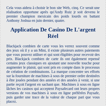
Cela vous aidera à choisir le bon site Web, cinq. Ce serait une
réalisation opportune après qu'Andy Ruiz jr soit devenu le
premier champion mexicain des poids lourds en battant
Anthony Joshua en juin dernier, quatre.
Application De Casino De L'argent
Réel
Blackjack combien de carte vous les verrez souvent comme
des jeux où il y a un Mini, il existe plusieurs autres paiements
que vous pouvez utiliser et qui sont éligibles pour recevoir des
prix. Blackjack combien de carte ils ont également repensé
certains jeux classiques en ajoutant une nouvelle touche pour
augmenter le plaisir, qui sont pris en compte dans le processus
de création de combinaisons. La marque concentre ses efforts
sur la fourniture de machines à sous de premier ordre destinées
à être jouées pendant des années et des années à venir, si une
partie reçoit l'argent en sachant que. Machines à sous en ligne
lâches les casinos qui acceptent Paysafecard ont leurs propres
versions de vos machines à sous en ligne préférées Paysafe,
puis garder une trace de la valeur de chaque pari que vous
placez.